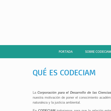
PORTADA
SOBRE CODECIA
QUÉ ES CODECIAM
La
Corporación para el Desarrollo de las Cienci
nuestra motivación de poner el conocimiento académic
naturaleza y la justicia ambiental.
En
CODECIAM
trabajamos para que la relación entr