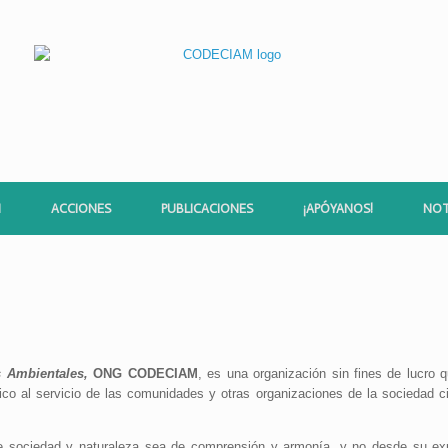
M
ACCIONES
PUBLICACIONES
¡APÓYANOS!
NOT
as Ambientales,
ONG CODECIAM
, es una organización sin fines de lucro 
o al servicio de las comunidades y otras organizaciones de la sociedad civ
e sociedad y naturaleza sea de comprensión y armonía, y no desde su expl