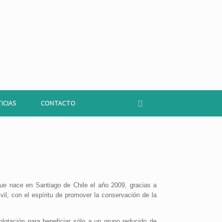
ICIAS
CONTACTO
que nace en Santiago de Chile el año 2009, gracias a
il, con el espíritu de promover la conservación de la
otación para beneficiar sólo a un grupo reducido de