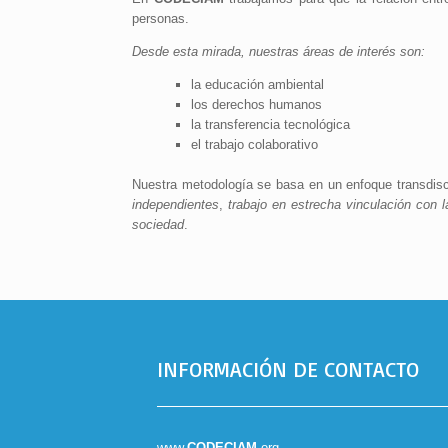
personas.
Desde esta mirada, nuestras áreas de interés son:
la educación ambiental
los derechos humanos
la transferencia tecnológica
el trabajo colaborativo
Nuestra metodología se basa en un enfoque transdisc
independientes
,
trabajo en estrecha vinculación con
sociedad
.
INFORMACIÓN DE CONTACTO
www.
CODECIAM
.org