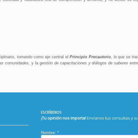
iplinario, tomando como eje central el
Principio Precautorio
, lo que se tr
 las comunidades
, y la
gestión de capacitaciones y diálogos de saberes ent
ESCRÍBENOS
¡Tu opinión nos importa!
Envíanos tus consultas y s
Nombre:
*